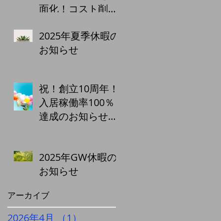
面化！コスト削減
と利便性向上で、
2025年夏季休暇の
賃料アップを実
お知らせ
現！
祝！創立10周年！
入居稼働率100％
達成のお知らせ
株式会社城南エス
テート
2025年GW休暇の
お知らせ
アーカイブ
2026年4月
（1）
1件の記事