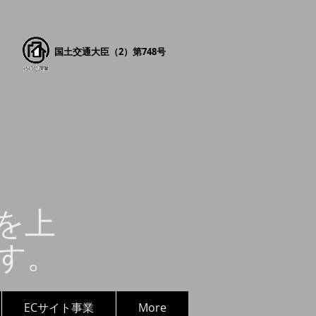
国土交通大臣（2）第748号
を上
す。
ECサイト事業
More