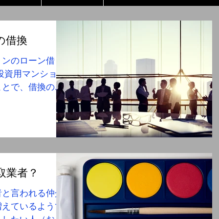
の借換
ョンのローン借り
投資用マンション
ことで、借換のご
弊社では、住宅ロ
ルティング業務と
お気軽に御相談く
取業者？
者と言われる仲介
増えているようで