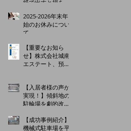
紙で出すと損をす
る！？青色申告65
2025-2026年末年
万円控除の落とし
始のお休みについ
穴
て
【重要なお知ら
せ】株式会社城南
エステート、預か
り金保証制度の5
回目の更新を完
【入居者様の声が
了！お客様への
実現！】傾斜地の
「あんしん」をこ
駐輪場を劇的改
れからも
善！安全・快適な
【成功事例紹介】
駐輪ラックを設置
機械式駐車場を平
しました！