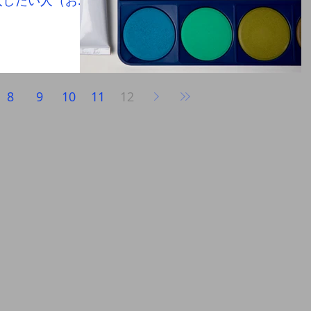
入したい人（お客
産会社や中古不動
んど
8
9
10
11
12