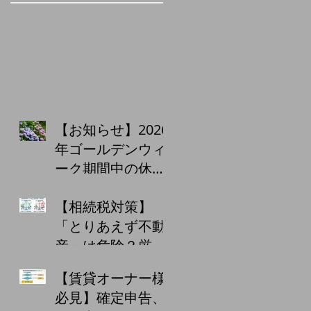
【お知らせ】2026
年ゴールデンウィ
ーク期間中の休業
日について
【相続税対策】
「とりあえず不動
産」は危険？厳格
化する監視と、小
【賃貸オーナー様
口化商品・収益物
必見】確定申告、
件購入の注意点