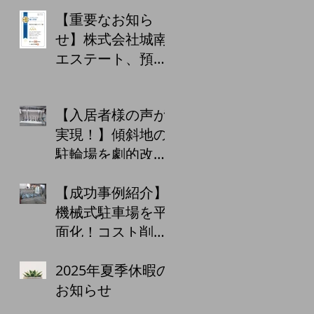
【重要なお知ら
せ】株式会社城南
エステート、預か
り金保証制度の5
回目の更新を完
【入居者様の声が
了！お客様への
実現！】傾斜地の
「あんしん」をこ
駐輪場を劇的改
れからも
善！安全・快適な
【成功事例紹介】
駐輪ラックを設置
機械式駐車場を平
しました！
面化！コスト削減
と利便性向上で、
2025年夏季休暇の
賃料アップを実
お知らせ
現！