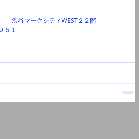
ト
2-1　渋谷マークシティWEST２２階
９５１