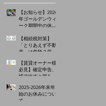
【お知らせ】2026
年ゴールデンウィ
ーク期間中の休業
日について
【相続税対策】
「とりあえず不動
産」は危険？厳格
化する監視と、小
【賃貸オーナー様
口化商品・収益物
必見】確定申告、
件購入の注意点
紙で出すと損をす
る！？青色申告65
2025-2026年末年
万円控除の落とし
始のお休みについ
穴
て