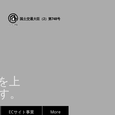
国土交通大臣（2）第748号
を上
す。
ECサイト事業
More