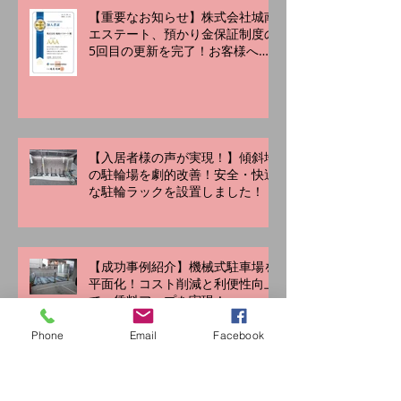
【重要なお知らせ】株式会社城南
エステート、預かり金保証制度の
5回目の更新を完了！お客様への
「あんしん」をこれからも
【入居者様の声が実現！】傾斜地
の駐輪場を劇的改善！安全・快適
な駐輪ラックを設置しました！
【成功事例紹介】機械式駐車場を
平面化！コスト削減と利便性向上
Phone
Email
Facebook
で、賃料アップを実現！