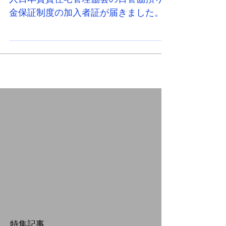
この度、3度目の更新となる公益財団法
人日本賃貸住宅管理協会の日管協預り
金保証制度の加入者証が届きました。
預り金保証制度とは 預り金保証制度
は、管理会社としてオーナー様の家賃
や管理費など預り金を行う場合に、
1000万円を上限に保証される公益社団
法人日本賃貸住宅管理協会の保証...