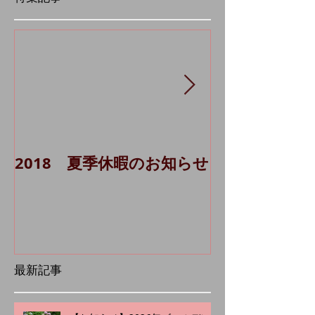
特集記事
2018 夏季休暇のお知らせ
貸主代理シス
Ａ 1棟）に
最新記事