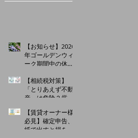
【お知らせ】2026
年ゴールデンウィ
ーク期間中の休業
日について
【相続税対策】
「とりあえず不動
産」は危険？厳格
化する監視と、小
【賃貸オーナー様
口化商品・収益物
必見】確定申告、
件購入の注意点
紙で出すと損をす