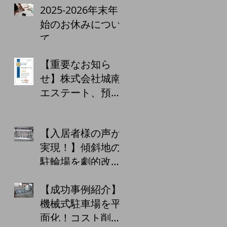
る！？青色申告65
2025-2026年末年
万円控除の落とし
始のお休みについ
穴
て
【重要なお知ら
せ】株式会社城南
エステート、預か
り金保証制度の5
回目の更新を完
【入居者様の声が
了！お客様への
実現！】傾斜地の
「あんしん」をこ
駐輪場を劇的改
れからも
善！安全・快適な
【成功事例紹介】
駐輪ラックを設置
機械式駐車場を平
しました！
面化！コスト削減