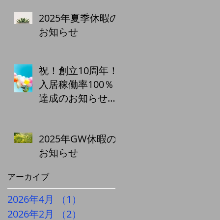
と利便性向上で、
2025年夏季休暇の
賃料アップを実
お知らせ
現！
祝！創立10周年！
入居稼働率100％
達成のお知らせ
株式会社城南エス
テート
2025年GW休暇の
お知らせ
アーカイブ
2026年4月
（1）
1件の記事
2026年2月
（2）
2件の記事