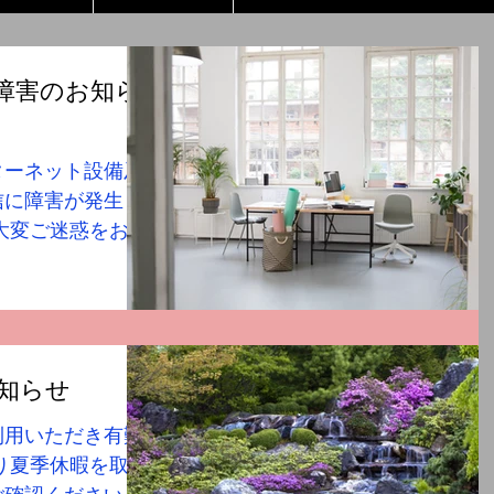
障害のお知ら
ターネット設備及
信に障害が発生し
大変ご迷惑をおか
ぎのお客様は、弊
い。 メールアド
om...
お知らせ
利用いただき有難
り夏季休暇を取ら