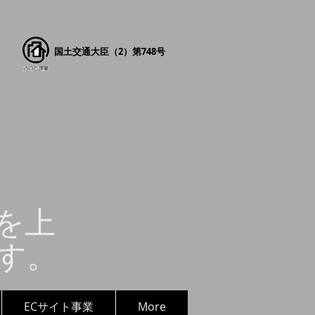
国土交通大臣（2）第748号
を上
す。
ECサイト事業
More