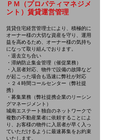
ＰＭ（プロパティマネジメ
ント）賃貸運営管理
賃貸住宅経営管理士により、積極的に
オーナー様の大切な資産を守り、運用
益を高めるため、オーナー様の気持ち
になって取り組んでおります。
・退去立ち合い
・滞納防止集金管理（催促業務）
・入居者対応、物件で設備の故障など
が起こった場合も迅速に弊社が対応
・２４時間コールセンター（弊社提
携）
・募集業務（弊社提携企業のリーシン
グマネージメント）
城南エステート独自のネットワークで
複数の不動産業者に依頼することによ
り、お客様の物件に入居者が早く入っ
ていただけるように最速募集をお約束
いたします。