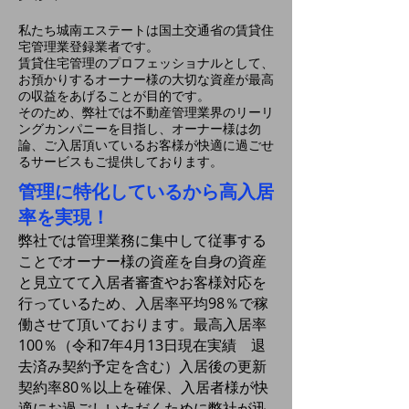
私たち城南エステートは国土交通省の賃貸住
宅管理業登録業者です。
賃貸住宅管理のプロフェッショナルとして、
お預かりするオーナー様の大切な資産が最高
の収益をあげることが目的です。
そのため、弊社では不動産管理業界のリーリ
ングカンパニーを目指し、オーナー様は勿
論、ご入居頂いているお客様が快適に過ごせ
るサービスもご提供しております。
管理に特化しているから高入居
率を実現！
弊社では管理業務に集中して従事する
ことでオーナー様の資産を自身の資産
と見立てて入居者審査やお客様対応を
行っているため、入居率平均98％で稼
働させて頂いております。最高入居率
100％（令和7
年4月13日現在実績 退
去済み契約予定を含む）入居後の更新
契約率80％以上を確保、入居者様が快
適にお過ごしいただくために弊社が迅