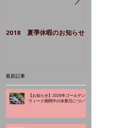
2018 夏季休暇のお知らせ
貸主代理シス
Ａ 1棟）に
最新記事
【お知らせ】2026年ゴールデン
ウィーク期間中の休業日について