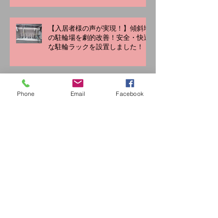
「あんしん」をこれからも
【入居者様の声が実現！】傾斜地
の駐輪場を劇的改善！安全・快適
な駐輪ラックを設置しました！
Phone
Email
Facebook
【成功事例紹介】機械式駐車場を
平面化！コスト削減と利便性向上
で、賃料アップを実現！
2025年夏季休暇のお知らせ