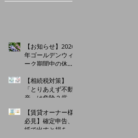
【お知らせ】2026
年ゴールデンウィ
ーク期間中の休業
日について
【相続税対策】
「とりあえず不動
産」は危険？厳格
化する監視と、小
【賃貸オーナー様
口化商品・収益物
必見】確定申告、
件購入の注意点
紙で出すと損をす