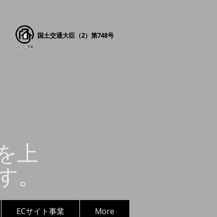
国土交通大臣（2）第748号
を上
す。
ECサイト事業
More