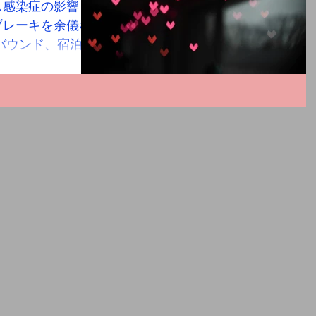
ス感染症の影響
ブレーキを余儀な
バウンド、宿泊旅
りサービス業など
上げの大幅な減少
ます。...