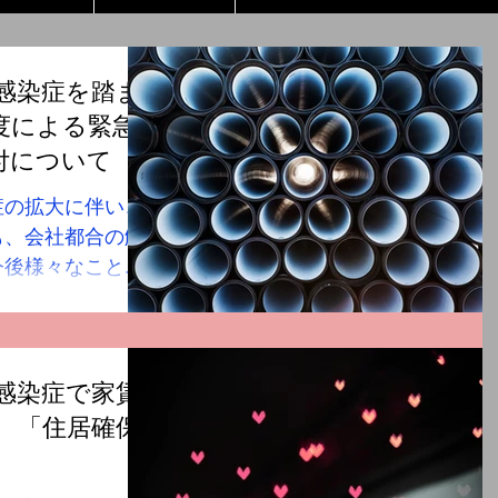
感染症を踏ま
度による緊急
付について
症の拡大に伴い、
も、会社都合の解
今後様々なことが
福祉協議会で生活
おりますので、ご
たサービスも是非
会福祉協議会...
感染症で家賃
 「住居確保