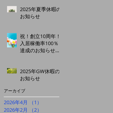
と利便性向上で、
2025年夏季休暇の
賃料アップを実
お知らせ
現！
祝！創立10周年！
入居稼働率100％
達成のお知らせ
株式会社城南エス
テート
2025年GW休暇の
お知らせ
アーカイブ
2026年4月
（1）
1件の記事
2026年2月
（2）
2件の記事