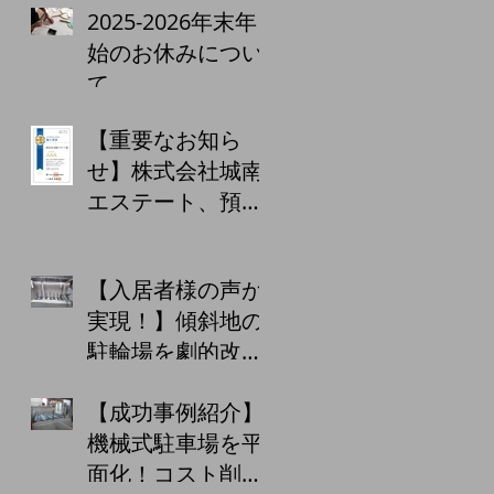
る！？青色申告65
2025-2026年末年
万円控除の落とし
始のお休みについ
穴
て
【重要なお知ら
せ】株式会社城南
エステート、預か
り金保証制度の5
回目の更新を完
【入居者様の声が
了！お客様への
実現！】傾斜地の
「あんしん」をこ
駐輪場を劇的改
れからも
善！安全・快適な
【成功事例紹介】
駐輪ラックを設置
機械式駐車場を平
しました！
面化！コスト削減