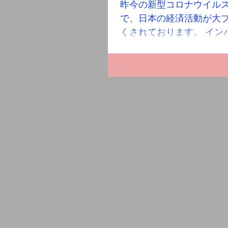
昨今の新型コロナウイル
で、日本の経済活動が大
くされております。 イン
行業界及び飲食業や小売
様々な業界で休業や売り
など大変な事態になっており