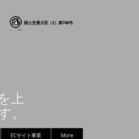
国土交通大臣（2）第748号
を上
す。
ECサイト事業
More