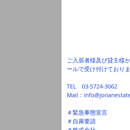
ご入居者様及び貸主様か
ールで受け付けており
TEL　03-5724-3062
Mail：info@jonanestat
＃緊急事態宣言
＃自粛要請
＃株式会社