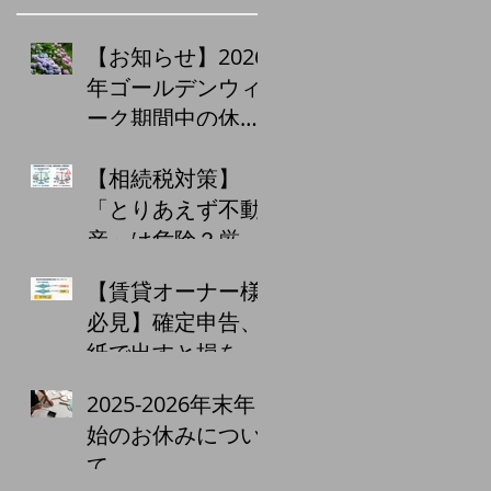
【お知らせ】2026
年ゴールデンウィ
ーク期間中の休業
日について
【相続税対策】
「とりあえず不動
産」は危険？厳格
化する監視と、小
【賃貸オーナー様
口化商品・収益物
必見】確定申告、
件購入の注意点
紙で出すと損をす
る！？青色申告65
2025-2026年末年
万円控除の落とし
始のお休みについ
穴
て