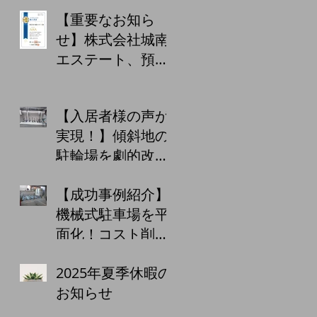
【重要なお知ら
せ】株式会社城南
エステート、預か
り金保証制度の5
回目の更新を完
【入居者様の声が
了！お客様への
実現！】傾斜地の
「あんしん」をこ
駐輪場を劇的改
れからも
善！安全・快適な
【成功事例紹介】
駐輪ラックを設置
機械式駐車場を平
しました！
面化！コスト削減
と利便性向上で、
2025年夏季休暇の
賃料アップを実
お知らせ
現！