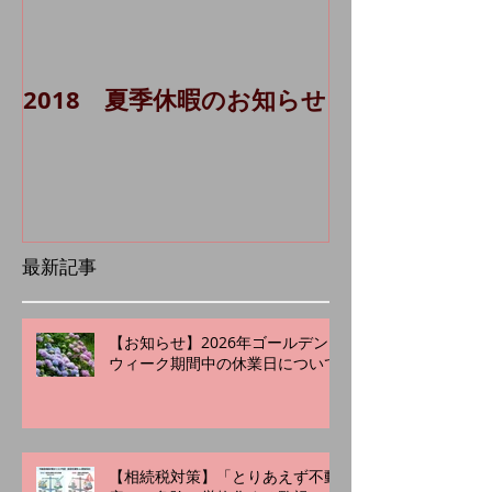
2018 夏季休暇のお知らせ
貸主代理シス
Ａ 1棟）に
最新記事
【お知らせ】2026年ゴールデン
ウィーク期間中の休業日について
【相続税対策】「とりあえず不動