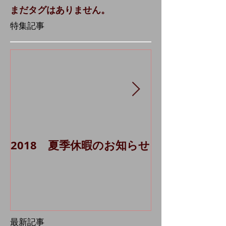
まだタグはありません。
特集記事
2018 夏季休暇のお知らせ
貸主代理シス
Ａ 1棟）に
最新記事